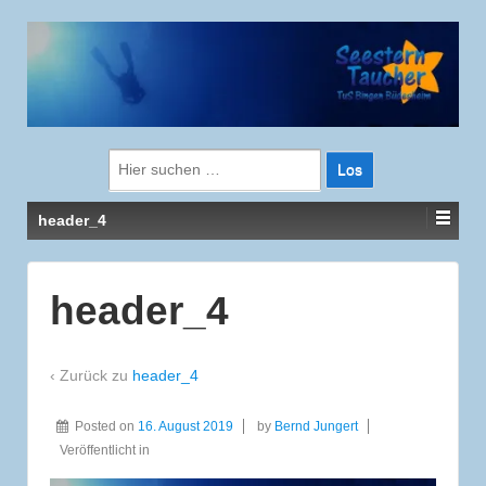
Suche
nach:
header_4
header_4
‹ Zurück zu
header_4
Posted on
16. August 2019
by
Bernd Jungert
Veröffentlicht in