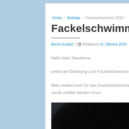
Home
›
Beiträge
›
Fackelschwimmen 2019
Fackelschwim
Bernd Jungert
Posted on
31. Oktober 2019
Hallo liebe Seesterne,
anbei die Einladung zum Fackelschwimmen
Bitte meldet euch für das Fackelschwimme
vorab meldet werden muss.