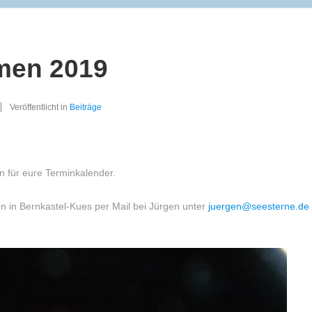
men 2019
Veröffentlicht in
Beiträge
 für eure Terminkalender.
n in Bernkastel-Kues per Mail bei Jürgen unter
juergen@seesterne.de