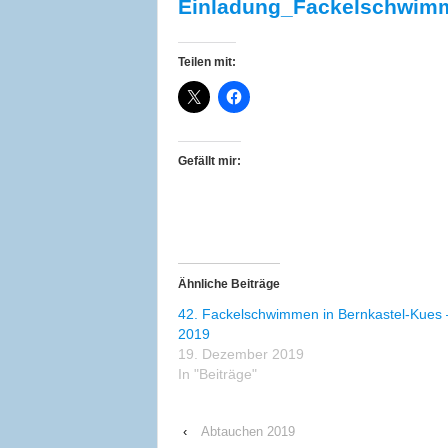
Einladung_Fackelschwim
Teilen mit:
Gefällt mir:
Ähnliche Beiträge
42. Fackelschwimmen in Bernkastel-Kues 
2019
19. Dezember 2019
In "Beiträge"
‹
Abtauchen 2019