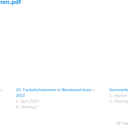
men.pdf
–
43. Fackelschwimmen in Bernkastel-Kues –
Sommerfe
2022
3. Septem
4. April 2023
In "Beiträ
In "Beiträge"
42. Fa