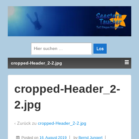
Suche
nach:
cropped-Header_2-2.jpg
cropped-Header_2-
2.jpg
‹ Zurück zu
cropped-Header_2-2.jpg
Posted on
16. August 2019
by
Bernd Jungert